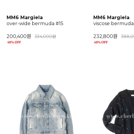
MM6 Margiela
MM6 Margiela
over-wide bermuda #15
viscose bermuda
200,400원
232,800원
334,000원
388,