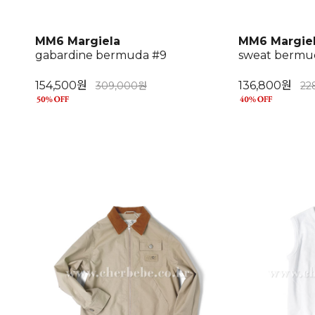
MM6 Margiela
MM6 Margie
gabardine bermuda #9
sweat bermu
154,500원
136,800원
309,000원
22