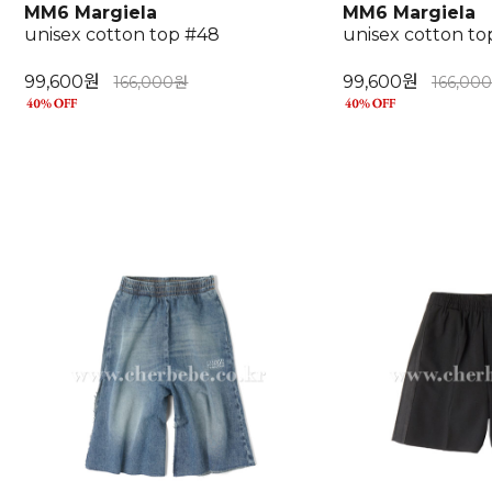
MM6 Margiela
MM6 Margiela
unisex cotton top #48
unisex cotton to
99,600원
99,600원
166,000원
166,00