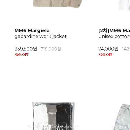
MM6 Margiela
[2차]MM6 Ma
gabardine work jacket
unisex cotto
359,500원
74,000원
719,000원
14