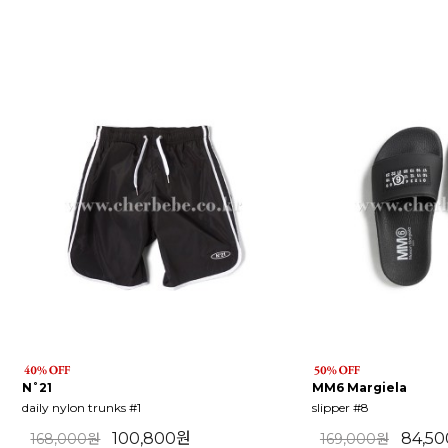
N˚21
MM6 Margiela
daily nylon trunks #1
slipper #8
100,800원
84,5
168,000원
169,000원