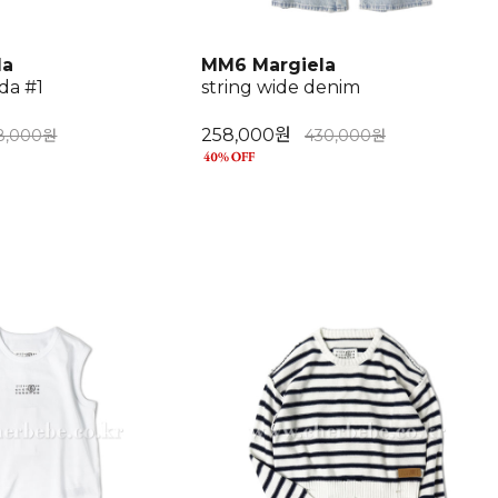
la
MM6 Margiela
da #1
string wide denim
258,000원
8,000원
430,000원