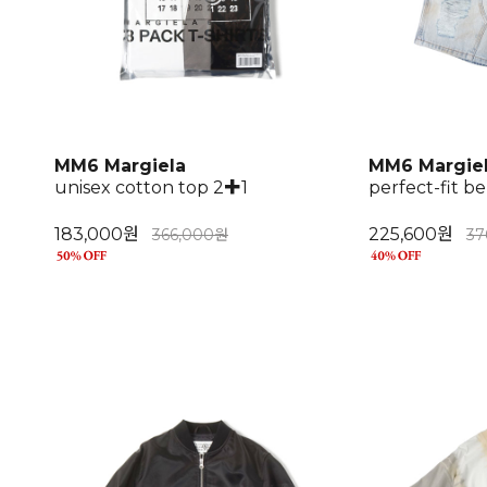
MM6 Margiela
MM6 Margie
unisex cotton top 2✚1
perfect-fit 
183,000원
225,600원
366,000원
37