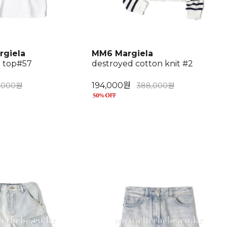
rgiela
MM6 Margiela
n top#57
destroyed cotton knit #2
194,000원
8,000원
388,000원