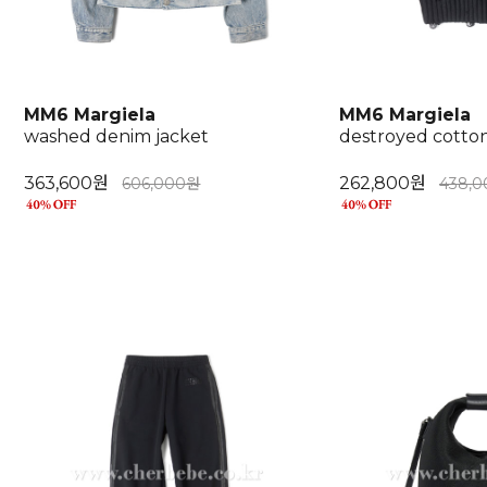
MM6 Margiela
MM6 Margiela
washed denim jacket
destroyed cotton
363,600원
262,800원
606,000원
438,