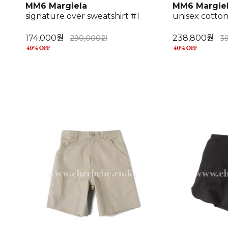
MM6 Margiela
MM6 Margie
signature over sweatshirt #1
unisex cotto
174,000원
238,800원
290,000원
3