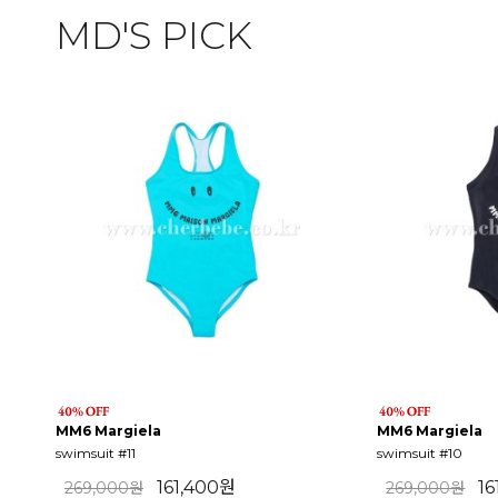
MD'S PICK
MM6 Margiela
MM6 Margiela
swimsuit #11
swimsuit #10
161,400원
1
269,000원
269,000원