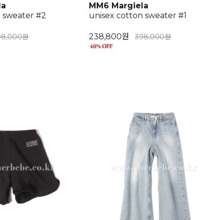
la
MM6 Margiela
n sweater #2
unisex cotton sweater #1
238,800원
98,000원
398,000원