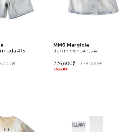
la
MM6 Margiela
bermuda #13
denim mini skirts #1
226,800원
6,000원
378,000원