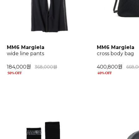
MM6 Margiela
MM6 Margiela
wide line pants
cross body bag
184,000원
400,800원
368,000원
668,