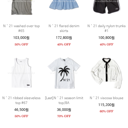
N˚21 washed over top
N˚21 flared denim
N˚21 daily nylon trunks
#65
skirts
#1
103,000원
172,800원
100,800원
N˚21 ribbed sleeveless
[Last]N˚21 season limit
N˚21 viscosa blouse
top #67
top/8A
115,200원
46,500원
36,000원