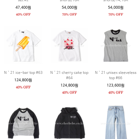
set #2
shorts/16A
shorts/14,16A
47,400원
54,000원
54,000원
N˚21 ice-bar top #63
N˚21 cherry cake top
N˚21 unisex sleeveless
#64
top #66
124,800원
124,800원
123,600원