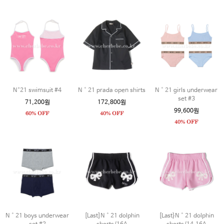
N°21 swimsuit #4
N˚21 prada open shirts
N˚21 girls underwear
set #3
71,200원
172,800원
99,600원
N˚21 boys underwear
[Last]N˚21 dolphin
[Last}N˚21 dolphin