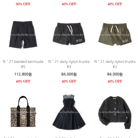
N˚21 banded bermuda
N˚21 daily nylon trunks
N˚21 daily nylon trunks
#5
#3
#2
112,800원
84,000원
84,000원