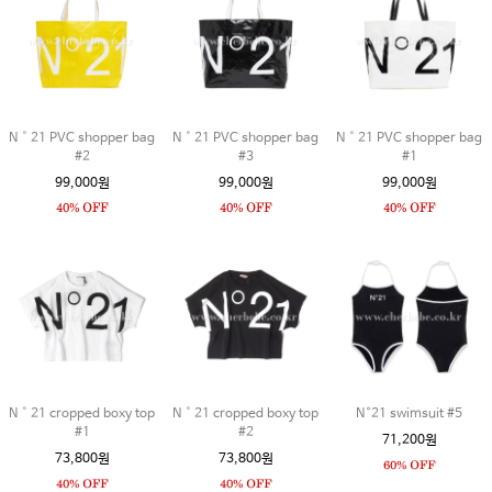
N˚21 PVC shopper bag
N˚21 PVC shopper bag
N˚21 PVC shopper bag
#2
#3
#1
99,000원
99,000원
99,000원
N˚21 cropped boxy top
N˚21 cropped boxy top
N°21 swimsuit #5
#1
#2
71,200원
73,800원
73,800원