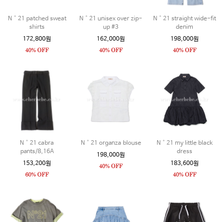
N˚21 patched sweat
N˚21 unisex over zip-
N˚21 straight wide-fit
shirts
up #3
denim
172,800원
162,000원
198,000원
N˚21 cabra
N˚21 organza blouse
N˚21 my little black
pants/8,16A
dress
198,000원
153,200원
183,600원