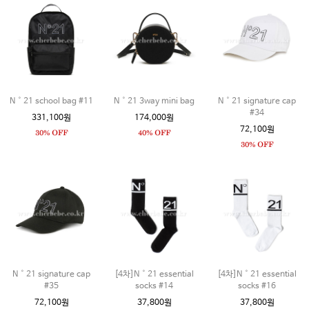
N˚21 school bag #11
N˚21 3way mini bag
N˚21 signature cap
#34
331,100원
174,000원
72,100원
N˚21 signature cap
[4차]N˚21 essential
[4차]N˚21 essential
#35
socks #14
socks #16
72,100원
37,800원
37,800원